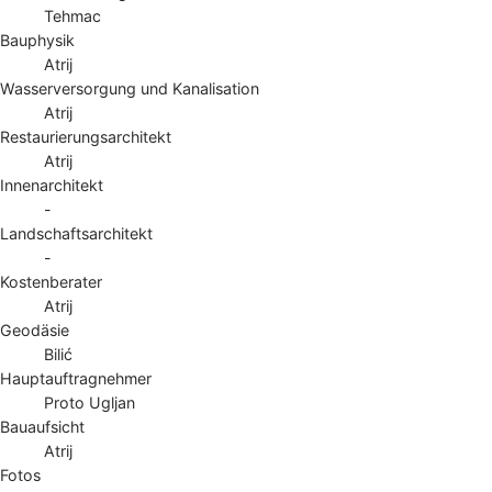
Tehmac
Bauphysik
Atrij
Wasserversorgung und Kanalisation
Atrij
Restaurierungsarchitekt
Atrij
Innenarchitekt
-
Landschaftsarchitekt
-
Kostenberater
Atrij
Geodäsie
Bilić
Hauptauftragnehmer
Proto Ugljan
Bauaufsicht
Atrij
Fotos