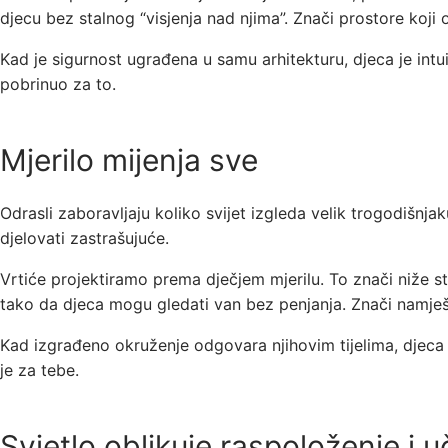
djecu bez stalnog “visjenja nad njima”. Znači prostore koji
Kad je sigurnost ugrađena u samu arhitekturu, djeca je intu
pobrinuo za to.
Mjerilo mijenja sve
Odrasli zaboravljaju koliko svijet izgleda velik trogodišnj
djelovati zastrašujuće.
Vrtiće projektiramo prema dječjem mjerilu. To znači niže s
tako da djeca mogu gledati van bez penjanja. Znači namje
Kad izgrađeno okruženje odgovara njihovim tijelima, djeca 
je za tebe.
Svjetlo oblikuje raspoloženje i 