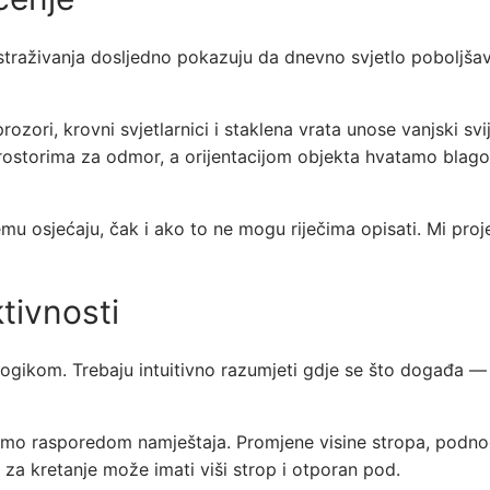
j. Istraživanja dosljedno pokazuju da dnevno svjetlo poboljš
ozori, krovni svjetlarnici i staklena vrata unose vanjski sv
rostorima za odmor, a orijentacijom objekta hvatamo blago
mu osjećaju, čak i ako to ne mogu riječima opisati. Mi projek
ktivnosti
ikom. Trebaju intuitivno razumjeti gdje se što događa — gd
o rasporedom namještaja. Promjene visine stropa, podnog ma
r za kretanje može imati viši strop i otporan pod.