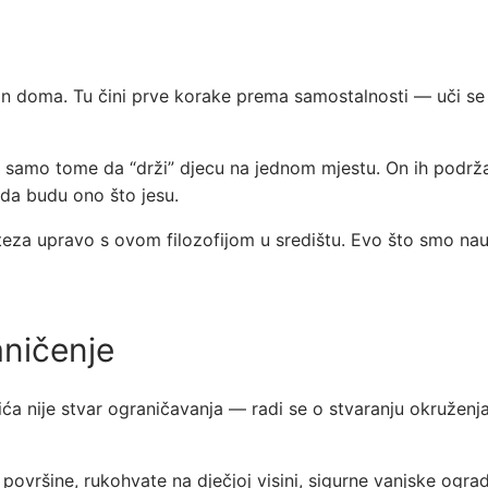
an doma. Tu čini prve korake prema samostalnosti — uči se s
uži samo tome da “drži” djecu na jednom mjestu. On ih podr
 da budu ono što jesu.
Viteza upravo s ovom filozofijom u središtu. Evo što smo na
aničenje
rtića nije stvar ograničavanja — radi se o stvaranju okruže
ovršine, rukohvate na dječjoj visini, sigurne vanjske ograde.