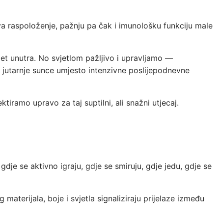
ava raspoloženje, pažnju pa čak i imunološku funkciju male
ijet unutra. No svjetlom pažljivo i upravljamo —
 jutarnje sunce umjesto intenzivne poslijepodnevne
tiramo upravo za taj suptilni, ali snažni utjecaj.
je se aktivno igraju, gdje se smiruju, gdje jedu, gdje se
terijala, boje i svjetla signaliziraju prijelaze između