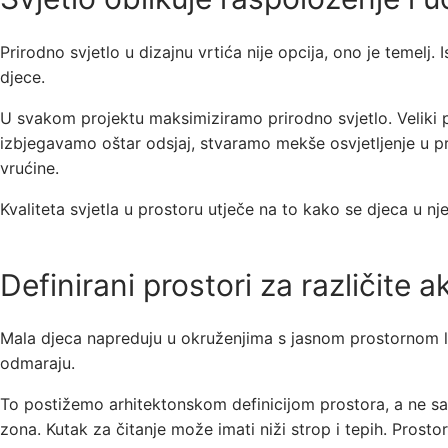
Prirodno svjetlo u dizajnu vrtića nije opcija, ono je temel
djece.
U svakom projektu maksimiziramo prirodno svjetlo. Veliki pr
izbjegavamo oštar odsjaj, stvaramo mekše osvjetljenje u p
vrućine.
Kvaliteta svjetla u prostoru utječe na to kako se djeca u nje
Definirani prostori za različite a
Mala djeca napreduju u okruženjima s jasnom prostornom log
odmaraju.
To postižemo arhitektonskom definicijom prostora, a ne sam
zona. Kutak za čitanje može imati niži strop i tepih. Prosto