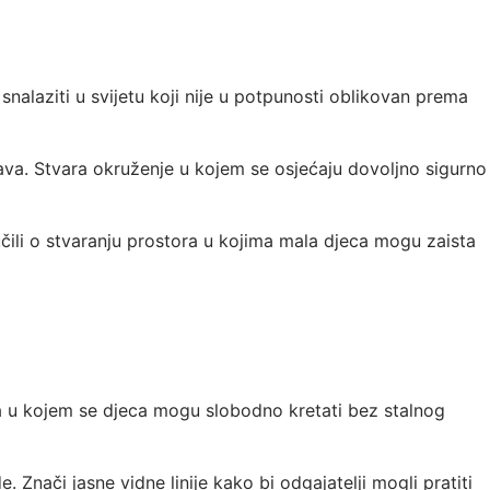
nalaziti u svijetu koji nije u potpunosti oblikovan prema
žava. Stvara okruženje u kojem se osjećaju dovoljno sigurno
učili o stvaranju prostora u kojima mala djeca mogu zaista
nja u kojem se djeca mogu slobodno kretati bez stalnog
 Znači jasne vidne linije kako bi odgajatelji mogli pratiti