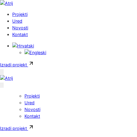
Skoči do sadržaja
Projekti
Ured
Novosti
Kontakt
Izradi projekt
Projekti
Ured
Novosti
Kontakt
Izradi projekt