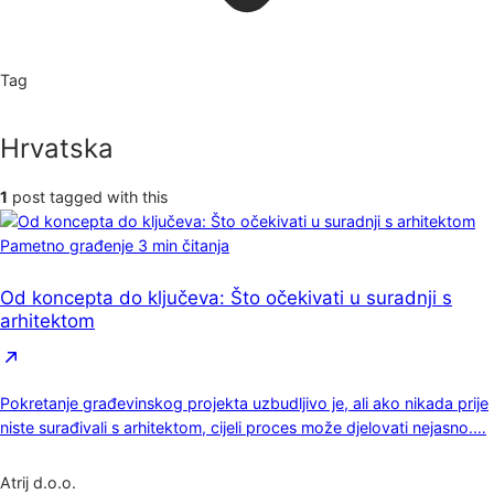
Tag
Hrvatska
1
post tagged with this
Pametno građenje
3 min čitanja
Od koncepta do ključeva: Što očekivati u suradnji s
arhitektom
Pokretanje građevinskog projekta uzbudljivo je, ali ako nikada prije
niste surađivali s arhitektom, cijeli proces može djelovati nejasno.…
Atrij d.o.o.