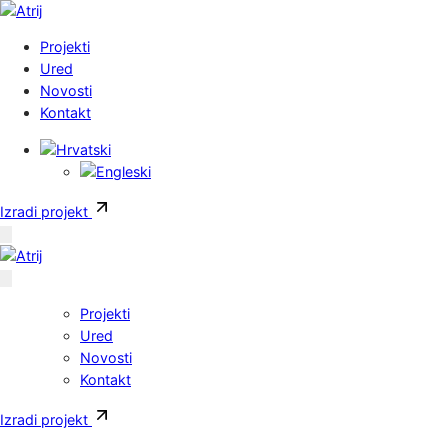
Skoči do sadržaja
Projekti
Ured
Novosti
Kontakt
Izradi projekt
Projekti
Ured
Novosti
Kontakt
Izradi projekt