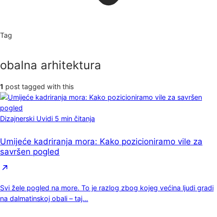
Tag
obalna arhitektura
1
post tagged with this
Dizajnerski Uvidi
5 min čitanja
Umijeće kadriranja mora: Kako pozicioniramo vile za
savršen pogled
Svi žele pogled na more. To je razlog zbog kojeg većina ljudi gradi
na dalmatinskoj obali – taj…