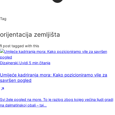
Tag
orijentacija zemljišta
1
post tagged with this
Dizajnerski Uvidi
5 min čitanja
Umijeće kadriranja mora: Kako pozicioniramo vile za
savršen pogled
Svi žele pogled na more. To je razlog zbog kojeg većina ljudi gradi
na dalmatinskoj obali – taj…