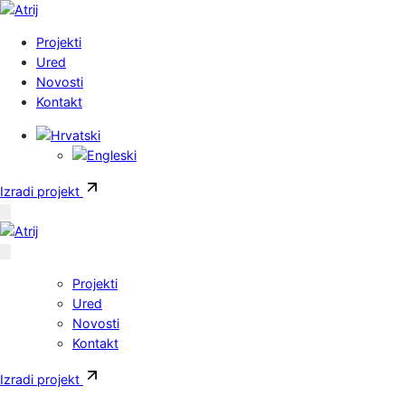
Skoči do sadržaja
Projekti
Ured
Novosti
Kontakt
Izradi projekt
Projekti
Ured
Novosti
Kontakt
Izradi projekt