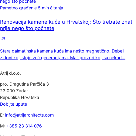
Pametno građenje
5 min čitanja
Renovacija kamene kuće u Hrvatskoj: Što trebate znati
prije nego što počnete
Stara dalmatinska kamena kuća ima nešto magnetično. Debeli
zidovi koji stoje već generacijama. Mali prozori koji su nekad…
Atrij d.o.o.
pro. Dragutina Parčića 3
23 000 Zadar
Republika Hrvatska
Dobijte upute
E:
info@atrijarchitects.com
M:
+385 23 314 076