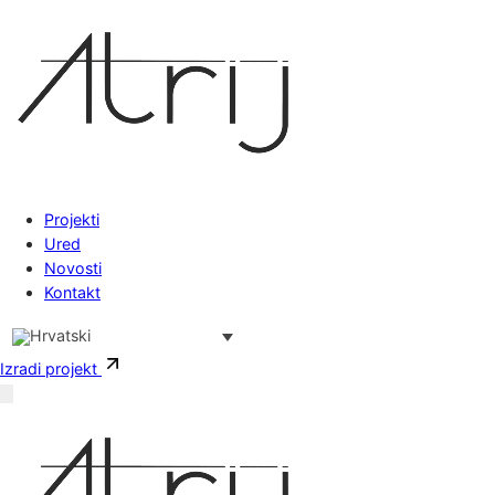
Skoči do sadržaja
Projekti
Ured
Novosti
Kontakt
Izradi projekt