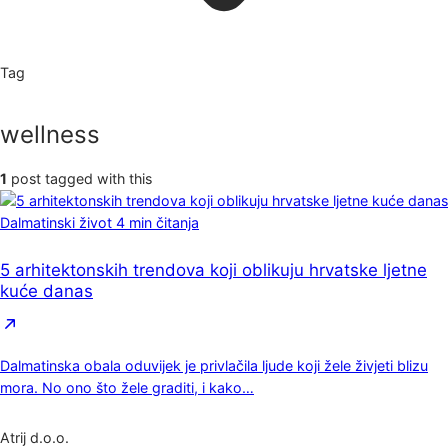
Tag
wellness
1
post tagged with this
Dalmatinski život
4 min čitanja
5 arhitektonskih trendova koji oblikuju hrvatske ljetne
kuće danas
Dalmatinska obala oduvijek je privlačila ljude koji žele živjeti blizu
mora. No ono što žele graditi, i kako…
Atrij d.o.o.