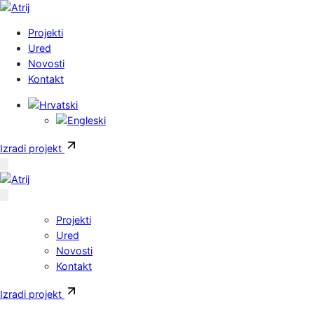
Skoči do sadržaja
Projekti
Ured
Novosti
Kontakt
Izradi projekt
Projekti
Ured
Novosti
Kontakt
Izradi projekt