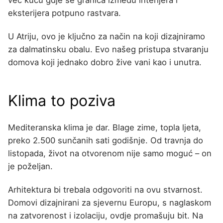
već kuću gdje se granica između interijera i
eksterijera potpuno rastvara.
U Atriju, ovo je ključno za način na koji dizajniramo
za dalmatinsku obalu. Evo našeg pristupa stvaranju
domova koji jednako dobro žive vani kao i unutra.
Klima to poziva
Mediteranska klima je dar. Blage zime, topla ljeta,
preko 2.500 sunčanih sati godišnje. Od travnja do
listopada, život na otvorenom nije samo moguć – on
je poželjan.
Arhitektura bi trebala odgovoriti na ovu stvarnost.
Domovi dizajnirani za sjevernu Europu, s naglaskom
na zatvorenost i izolaciju, ovdje promašuju bit. Na