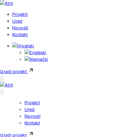
Skoči do sadržaja
Projekti
Ured
Novosti
Kontakt
Izradi projekt
Projekti
Ured
Novosti
Kontakt
Izradi projekt