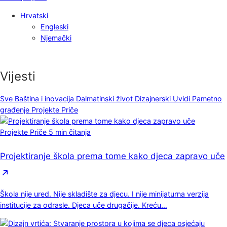
Hrvatski
Engleski
Njemački
Vijesti
Sve
Baština i inovacija
Dalmatinski život
Dizajnerski Uvidi
Pametno
građenje
Projekte Priče
Projekte Priče
5 min čitanja
Projektiranje škola prema tome kako djeca zapravo uče
Škola nije ured. Nije skladište za djecu. I nije minijaturna verzija
institucije za odrasle. Djeca uče drugačije. Kreću…