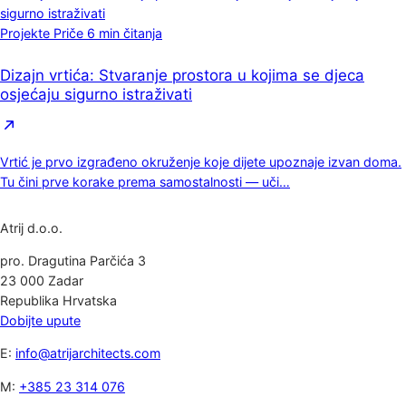
Projekte Priče
6 min čitanja
Dizajn vrtića: Stvaranje prostora u kojima se djeca
osjećaju sigurno istraživati
Vrtić je prvo izgrađeno okruženje koje dijete upoznaje izvan doma.
Tu čini prve korake prema samostalnosti — uči…
Atrij d.o.o.
pro. Dragutina Parčića 3
23 000 Zadar
Republika Hrvatska
Dobijte upute
E:
info@atrijarchitects.com
M:
+385 23 314 076